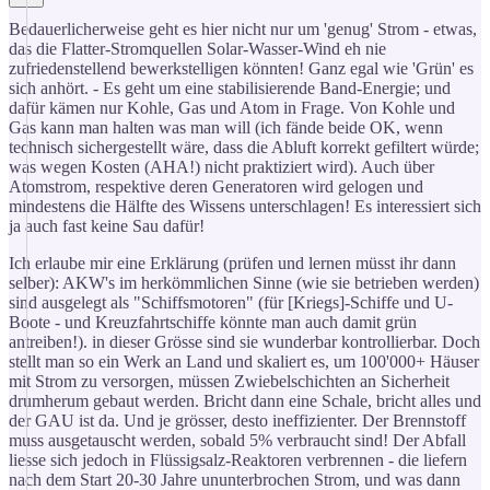
Bedauerlicherweise geht es hier nicht nur um 'genug' Strom - etwas,
das die Flatter-Stromquellen Solar-Wasser-Wind eh nie
zufriedenstellend bewerkstelligen könnten! Ganz egal wie 'Grün' es
sich anhört. - Es geht um eine stabilisierende Band-Energie; und
dafür kämen nur Kohle, Gas und Atom in Frage. Von Kohle und
Gas kann man halten was man will (ich fände beide OK, wenn
technisch sichergestellt wäre, dass die Abluft korrekt gefiltert würde;
was wegen Kosten (AHA!) nicht praktiziert wird). Auch über
Atomstrom, respektive deren Generatoren wird gelogen und
mindestens die Hälfte des Wissens unterschlagen! Es interessiert sich
ja auch fast keine Sau dafür!
Ich erlaube mir eine Erklärung (prüfen und lernen müsst ihr dann
selber): AKW's im herkömmlichen Sinne (wie sie betrieben werden)
sind ausgelegt als "Schiffsmotoren" (für [Kriegs]-Schiffe und U-
Boote - und Kreuzfahrtschiffe könnte man auch damit grün
antreiben!). in dieser Grösse sind sie wunderbar kontrollierbar. Doch
stellt man so ein Werk an Land und skaliert es, um 100'000+ Häuser
mit Strom zu versorgen, müssen Zwiebelschichten an Sicherheit
drumherum gebaut werden. Bricht dann eine Schale, bricht alles und
der GAU ist da. Und je grösser, desto ineffizienter. Der Brennstoff
muss ausgetauscht werden, sobald 5% verbraucht sind! Der Abfall
liesse sich jedoch in Flüssigsalz-Reaktoren verbrennen - die liefern
nach dem Start 20-30 Jahre ununterbrochen Strom, und was dann