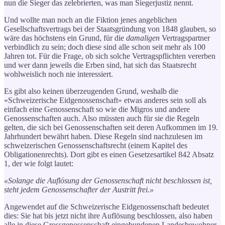
nun die Sieger das zelebrierten, was man Siegerjustiz nennt.
Und wollte man noch an die Fiktion jenes angeblichen
Gesellschaftsvertrags bei der Staatsgründung von 1848 glauben, so
wäre das höchstens ein Grund, für die
damaligen
Vertragspartner
verbindlich zu sein; doch diese sind alle schon seit mehr als 100
Jahren tot. Für die Frage, ob sich solche Vertragspflichten vererben
und wer dann jeweils die Erben sind, hat sich das Staatsrecht
wohlweislich noch nie interessiert.
Es gibt also keinen überzeugenden Grund, weshalb die
«Schweizerische Eidgenossenschaft» etwas anderes sein soll als
einfach eine Genossenschaft so wie die Migros und andere
Genossenschaften auch. Also müssten auch für sie die Regeln
gelten, die sich bei Genossenschaften seit deren Aufkommen im 19.
Jahrhundert bewährt haben. Diese Regeln sind nachzulesen im
schweizerischen Genossenschaftsrecht (einem Kapitel des
Obligationenrechts). Dort gibt es einen Gesetzesartikel 842 Absatz
1, der wie folgt lautet:
«Solange die Auflösung der Genossenschaft nicht beschlossen ist,
steht jedem Genossenschafter der Austritt frei.»
Angewendet auf die Schweizerische Eidgenossenschaft bedeutet
dies: Sie hat bis jetzt nicht ihre Auflösung beschlossen, also haben
alle in diese Grossgenossenschaft eingebundenen Landesbewohner