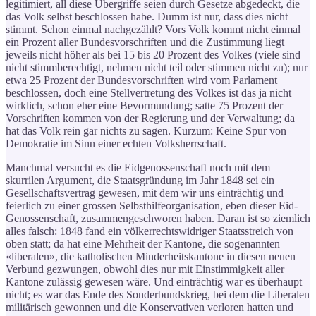
legitimiert, all diese Übergriffe seien durch Gesetze abgedeckt, die
das Volk selbst beschlossen habe. Dumm ist nur, dass dies nicht
stimmt. Schon einmal nachgezählt? Vors Volk kommt nicht einmal
ein Prozent aller Bundesvorschriften und die Zustimmung liegt
jeweils nicht höher als bei 15 bis 20 Prozent des Volkes (viele sind
nicht stimmberechtigt, nehmen nicht teil oder stimmen nicht zu); nur
etwa 25 Prozent der Bundesvorschriften wird vom Parlament
beschlossen, doch eine Stellvertretung des Volkes ist das ja nicht
wirklich, schon eher eine Bevormundung; satte 75 Prozent der
Vorschriften kommen von der Regierung und der Verwaltung; da
hat das Volk rein gar nichts zu sagen. Kurzum: Keine Spur von
Demokratie im Sinn einer echten Volksherrschaft.
Manchmal versucht es die Eidgenossenschaft noch mit dem
skurrilen Argument, die Staatsgründung im Jahr 1848 sei ein
Gesellschaftsvertrag gewesen, mit dem wir uns einträchtig und
feierlich zu einer grossen Selbsthilfeorganisation, eben dieser Eid-
Genossenschaft, zusammengeschworen haben. Daran ist so ziemlich
alles falsch: 1848 fand ein völkerrechtswidriger Staatsstreich von
oben statt; da hat eine Mehrheit der Kantone, die sogenannten
«liberalen», die katholischen Minderheitskantone in diesen neuen
Verbund gezwungen, obwohl dies nur mit Einstimmigkeit aller
Kantone zulässig gewesen wäre. Und einträchtig war es überhaupt
nicht; es war das Ende des Sonderbundskrieg, bei dem die Liberalen
militärisch gewonnen und die Konservativen verloren hatten und