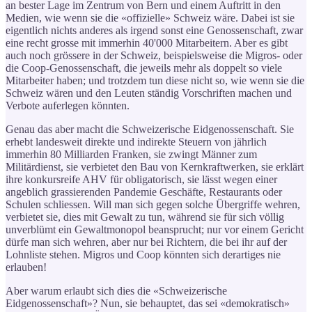
an bester Lage im Zentrum von Bern und einem Auftritt in den
Medien, wie wenn sie die «offizielle» Schweiz wäre. Dabei ist sie
eigentlich nichts anderes als irgend sonst eine Genossenschaft, zwar
eine recht grosse mit immerhin 40'000 Mitarbeitern. Aber es gibt
auch noch grössere in der Schweiz, beispielsweise die Migros- oder
die Coop-Genossenschaft, die jeweils mehr als doppelt so viele
Mitarbeiter haben; und trotzdem tun diese nicht so, wie wenn sie die
Schweiz wären und den Leuten ständig Vorschriften machen und
Verbote auferlegen könnten.
Genau das aber macht die Schweizerische Eidgenossenschaft. Sie
erhebt landesweit direkte und indirekte Steuern von jährlich
immerhin 80 Milliarden Franken, sie zwingt Männer zum
Militärdienst, sie verbietet den Bau von Kernkraftwerken, sie erklärt
ihre konkursreife AHV für obligatorisch, sie lässt wegen einer
angeblich grassierenden Pandemie Geschäfte, Restaurants oder
Schulen schliessen. Will man sich gegen solche Übergriffe wehren,
verbietet sie, dies mit Gewalt zu tun, während sie für sich völlig
unverblümt ein Gewaltmonopol beansprucht; nur vor einem Gericht
dürfe man sich wehren, aber nur bei Richtern, die bei ihr auf der
Lohnliste stehen. Migros und Coop könnten sich derartiges nie
erlauben!
Aber warum erlaubt sich dies die «Schweizerische
Eidgenossenschaft»? Nun, sie behauptet, das sei «demokratisch»