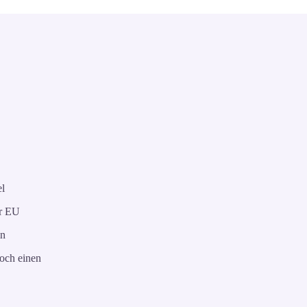
el
er EU
in
och einen