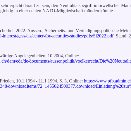
sehr erpicht darauf zu sein, den Neutralitätsbegriff in orwellscher Man
 langfristig in einer echten NATO-Mitgliedschaft münden könnte.
icherheit 2022. Aussen-, Sicherheits- und Verteidigungspolitische Mein
l-interest/gess/cis/center-for-securities-studies/pdfs/Si2022.pdf
, Stand: 
swärtige Angelegenheiten, 10.2004, Online:
n.ch/dam/eda/de/documents/aussenpolitik/voelkerrecht/Die%20Neutra
 Frieden, 10.1.1994 - 11.1.1994, S. 3, Online:
https://www.pfp.admin.ch
07158348/downloadItems/72_1455024500377.download/Einladung%20