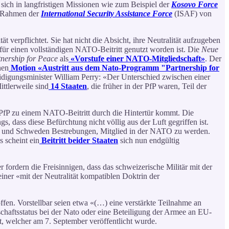
 sich in langfristigen Missionen wie zum Beispiel der
Kosovo Force
m Rahmen der
International Security Assistance Force
(ISAF) von
 verpflichtet. Sie hat nicht die Absicht, ihre Neutralität aufzugeben
t für einen vollständigen NATO-Beitritt genutzt worden ist. Die
Neue
nership for Peace
als
«Vorstufe einer NATO-Mitgliedschaft»
. Der
hen
Motion «Austritt aus dem Nato-Programm "Partnership for
idigungsminister William Perry: «Der Unterschied zwischen einer
ittlerweile sind
14 Staaten
, die früher in der PfP waren, Teil der
r PfP zu einem NATO-Beitritt durch die Hintertür kommt. Die
, dass diese Befürchtung nicht völlig aus der Luft gegriffen ist.
nd und Schweden Bestrebungen, Mitglied in der NATO zu werden.
s scheint ein
Beitritt beider Staaten
sich nun endgültig
ordern die Freisinnigen, dass das schweizerische Militär mit der
iner «mit der Neutralität kompatiblen Doktrin der
ffen. Vorstellbar seien etwa «(…) eine verstärkte Teilnahme an
chaftsstatus bei der Nato oder eine Beteiligung der Armee an EU-
, welcher am 7. September veröffentlicht wurde.