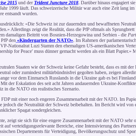
cise 2015
und der
Trident Juncture 2018
. Darüber hinaus engagiert sie
ahr 1999 läuft. Das schweizerische Militär war auch eine Zeit lang i
ere entsandt wurden.
ausdrücklich: «Die Schweiz ist zur dauernden und bewaffneten Neutralität
n.» Allerdings zeigt die Realität, dass die PfP oftmals als Sprungbret
m damaligen Beitritt von Bosnien-Herzegowina und Serbien - die
Part
e PfP den
«Kindergarten der NATO»
. Im Rahmen der parlamentarisc
r SVP-Nationalrat Luzi Stamm den ehemaligen US-amerikanischen Verte
tnership for Peace' muss dünner gemacht werden als ein Blatt Papier.» M
utralen Staaten wie der Schweiz keine Gefahr besteht, dass es mit de
tral oder zumindest militärbündnisfrei gegolten haben, zeigen allerdings
Lange vor dem Einmarsch Russlands in die Ukraine gab es bei Finnla
. Mit der Eskalation des seit acht Jahren andauernden Ukraine-Konflikte
iz in die NATO ein realistisches Szenario.
e FDP mit einer noch engeren Zusammenarbeit mit der NATO. Im Papier f
 jedoch die Neutralität der Schweiz beibehalten. Im Bericht wird von e
nklicher Spagat sondergleichen.
te, zeigt sie sich für eine engere Zusammenarbeit mit der NATO sehr o
 auf verteidigungsrelevante Bereiche, eine Intensivierung des Partners
sischen Departements für Verteidigung, Bevölkerungsschutz und Sport