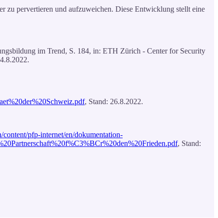
ier zu pervertieren und aufzuweichen. Diese Entwicklung stellt eine
ungsbildung im Trend, S. 184, in: ETH Zürich - Center for Security
24.8.2022.
litaet%20der%20Schweiz.pdf
, Stand: 26.8.2022.
/content/pfp-internet/en/dokumentation-
zur%20Partnerschaft%20f%C3%BCr%20den%20Frieden.pdf
, Stand: