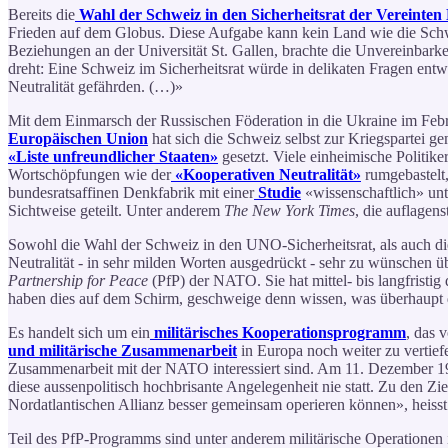
Bereits die
Wahl der Schweiz in den Sicherheitsrat der Vereinte
Frieden auf dem Globus. Diese Aufgabe kann kein Land wie die Schwei
Beziehungen an der Universität St. Gallen, brachte die Unvereinbarke
dreht: Eine Schweiz im Sicherheitsrat würde in delikaten Fragen ent
Neutralität gefährden. (…)»
Mit dem Einmarsch der Russischen Föderation in die Ukraine im Febru
Europäischen Union
hat sich die Schweiz selbst zur Kriegspartei g
«Liste unfreundlicher Staaten»
gesetzt. Viele einheimische Politik
Wortschöpfungen wie der
«Kooperativen Neutralität»
rumgebastelt,
bundesratsaffinen Denkfabrik mit einer
Studie
«wissenschaftlich» unte
Sichtweise geteilt. Unter anderem
The New York Times
, die auflagen
Sowohl die Wahl der Schweiz in den UNO-Sicherheitsrat, als auch d
Neutralität - in sehr milden Worten ausgedrückt - sehr zu wünschen 
Partnership for Peace
(PfP) der NATO. Sie hat mittel- bis langfristig
haben dies auf dem Schirm, geschweige denn wissen, was überhaupt
Es handelt sich um ein
militärisches Kooperationsprogramm
, das 
und militärische Zusammenarbeit
in Europa noch weiter zu vertief
Zusammenarbeit mit der NATO interessiert sind. Am 11. Dezember 19
diese aussenpolitisch hochbrisante Angelegenheit nie statt. Zu den Zi
Nordatlantischen Allianz besser gemeinsam operieren können», heisst
Teil des PfP-Programms sind unter anderem militärische Operatione