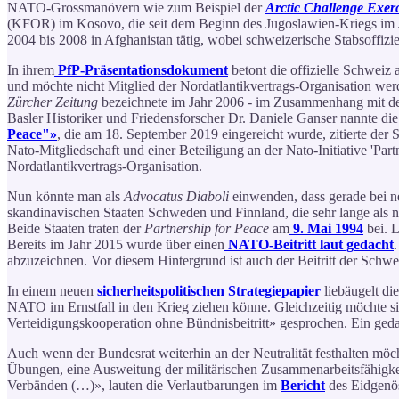
NATO-Grossmanövern wie zum Beispiel der
Arctic Challenge Exer
(KFOR) im Kosovo, die seit dem Beginn des Jugoslawien-Kriegs im J
2004 bis 2008 in Afghanistan tätig, wobei schweizerische Stabsoffizi
In ihrem
PfP-Präsentationsdokument
betont die offizielle Schweiz 
und möchte nicht Mitglied der Nordatlantikvertrags-Organisation werde
Zürcher Zeitung
bezeichnete im Jahr 2006 - im Zusammenhang mit de
Basler Historiker und Friedensforscher Dr. Daniele Ganser nannte di
Peace"»
, die am 18. September 2019 eingereicht wurde, zitierte de
Nato-Mitgliedschaft und einer Beteiligung an der Nato-Initiative 'Par
Nordatlantikvertrags-Organisation.
Nun könnte man als
Advocatus Diaboli
einwenden, dass gerade bei ne
skandinavischen Staaten Schweden und Finnland, die sehr lange als neu
Beide Staaten traten der
Partnership for Peace
am
9. Mai 1994
bei. 
Bereits im Jahr 2015 wurde über einen
NATO-Beitritt laut gedacht
abzuzeichnen. Vor diesem Hintergrund ist auch der Beitritt der Schwe
In einem neuen
sicherheitspolitischen Strategiepapier
liebäugelt di
NATO im Ernstfall in den Krieg ziehen könne. Gleichzeitig möchte sie
Verteidigungskooperation ohne Bündnisbeitritt» gesprochen. Ein geda
Auch wenn der Bundesrat weiterhin an der Neutralität festhalten möch
Übungen, eine Ausweitung der militärischen Zusammenarbeitsfähigkeit
Verbänden (…)», lauten die Verlautbarungen im
Bericht
des Eidgenös