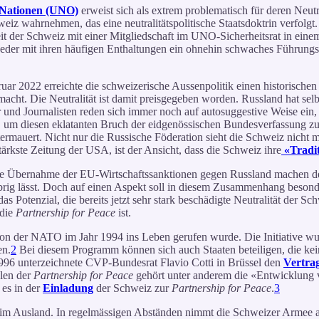
n Nationen (UNO)
erweist sich als extrem problematisch für deren Neutr
z wahrnehmen, das eine neutralitätspolitische Staatsdoktrin verfolgt.
it der Schweiz mit einer Mitgliedschaft im UNO-Sicherheitsrat in eine
weder mit ihren häufigen Enthaltungen ein ohnehin schwaches Führungs
ar 2022 erreichte die schweizerische Aussenpolitik einen historischen 
emacht. Die Neutralität ist damit preisgegeben worden. Russland hat sel
er und Journalisten reden sich immer noch auf autosuggestive Weise ein
 um diesen eklatanten Bruch der eidgenössischen Bundesverfassung zu
rmauert. Nicht nur die Russische Föderation sieht die Schweiz nicht me
stärkste Zeitung der USA, ist der Ansicht, dass die Schweiz ihre
«Tradit
ie Übernahme der EU-Wirtschaftssanktionen gegen Russland machen deu
übrig lässt. Doch auf einen Aspekt soll in diesem Zusammenhang beson
 das Potenzial, die bereits jetzt sehr stark beschädigte Neutralität de
 die
Partnership for Peace
ist.
von der NATO im Jahr 1994 ins Leben gerufen wurde. Die Initiative wu
en.
2
Bei diesem Programm können sich auch Staaten beteiligen, die kein
96 unterzeichnete CVP-Bundesrat Flavio Cotti in Brüssel den
Vertra
elen der
Partnership for Peace
gehört unter anderem die «Entwicklung vo
 es in der
Einladung
der Schweiz zur
Partnership for Peace
.
3
n im Ausland. In regelmässigen Abständen nimmt die Schweizer Armee