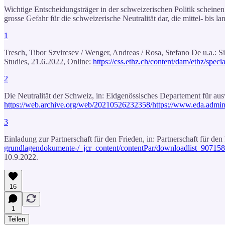
Wichtige Entscheidungsträger in der schweizerischen Politik scheinen 
grosse Gefahr für die schweizerische Neutralität dar, die mittel- bis
1
Tresch, Tibor Szvircsev / Wenger, Andreas / Rosa, Stefano De u.a.: S
Studies, 21.6.2022, Online:
https://css.ethz.ch/content/dam/ethz/specia
2
Die Neutralität der Schweiz, in: Eidgenössisches Departement für au
https://web.archive.org/web/20210526232358/https://www.eda.admi
3
Einladung zur Partnerschaft für den Frieden, in: Partnerschaft für den
grundlagendokumente-/_jcr_content/contentPar/downloadlist_9
10.9.2022.
16
1
Teilen