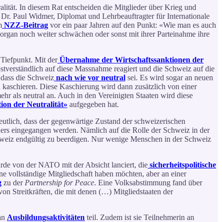
alität. In diesem Rat entscheiden die Mitglieder über Krieg und
 Dr. Paul Widmer, Diplomat und Lehrbeauftragter für Internationale
m
NZZ-Beitrag
vor ein paar Jahren auf den Punkt: «Wie man es auch
organ noch weiter schwächen oder sonst mit ihrer Parteinahme ihre
Tiefpunkt. Mit der
Übernahme der Wirtschaftssanktionen der
bstverständlich auf diese Massnahme reagiert und die Schweiz auf die
, dass die Schweiz
nach wie vor neutral
sei. Es wird sogar an neuen
 kaschieren. Diese Kaschierung wird dann zusätzlich von einer
hr als neutral an. Auch in den Vereinigten Staaten wird diese
ion der Neutralität»
aufgegeben hat.
tlich, dass der gegenwärtige Zustand der schweizerischen
ders eingegangen werden. Nämlich auf die Rolle der Schweiz in der
r Schweiz endgültig zu beerdigen. Nur wenige Menschen in der Schweiz
rde von der NATO mit der Absicht lanciert, die
sicherheitspolitische
e vollständige Mitgliedschaft haben möchten, aber an einer
g
zu der
Partnership for Peace
. Eine Volksabstimmung fand über
n Streitkräften, die mit denen (…) Mitgliedstaaten der
 an
Ausbildungsaktivitäten
teil. Zudem ist sie Teilnehmerin an