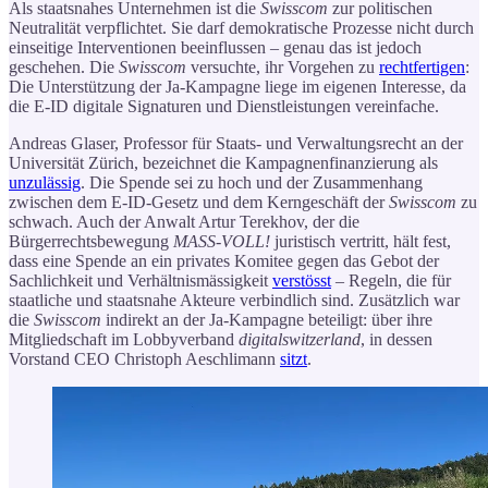
Als staatsnahes Unternehmen ist die
Swisscom
zur politischen
Neutralität verpflichtet. Sie darf demokratische Prozesse nicht durch
einseitige Interventionen beeinflussen – genau das ist jedoch
geschehen. Die
Swisscom
versuchte, ihr Vorgehen zu
rechtfertigen
:
Die Unterstützung der Ja-Kampagne liege im eigenen Interesse, da
die E-ID digitale Signaturen und Dienstleistungen vereinfache.
Andreas Glaser, Professor für Staats- und Verwaltungsrecht an der
Universität Zürich, bezeichnet die Kampagnenfinanzierung als
unzulässig
. Die Spende sei zu hoch und der Zusammenhang
zwischen dem E-ID-Gesetz und dem Kerngeschäft der
Swisscom
zu
schwach. Auch der Anwalt Artur Terekhov, der die
Bürgerrechtsbewegung
MASS-VOLL!
juristisch vertritt, hält fest,
dass eine Spende an ein privates Komitee gegen das Gebot der
Sachlichkeit und Verhältnismässigkeit
verstösst
– Regeln, die für
staatliche und staatsnahe Akteure verbindlich sind. Zusätzlich war
die
Swisscom
indirekt an der Ja-Kampagne beteiligt: über ihre
Mitgliedschaft im Lobbyverband
digitalswitzerland
, in dessen
Vorstand CEO Christoph Aeschlimann
sitzt
.