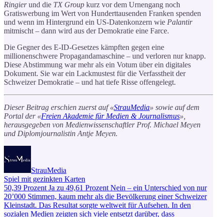
Ringier
und die
TX Group
kurz vor dem Urnengang noch
Gratiswerbung im Wert von Hunderttausenden Franken spenden
und wenn im Hintergrund ein US-Datenkonzern wie
Palantir
mitmischt – dann wird aus der Demokratie eine Farce.
Die Gegner des E-ID-Gesetzes kämpften gegen eine
millionenschwere Propagandamaschine – und verloren nur knapp.
Diese Abstimmung war mehr als ein Votum über ein digitales
Dokument. Sie war ein Lackmustest für die Verfasstheit der
Schweizer Demokratie – und hat tiefe Risse offengelegt.
Dieser Beitrag erschien zuerst auf «
StrauMedia
» sowie auf dem
Portal der «
Freien Akademie für Medien & Journalismus
»,
herausgegeben von Medienwissenschaftler Prof. Michael Meyen
und Diplomjournalistin Antje Meyen.
StrauMedia
Spiel mit gezinkten Karten
50,39 Prozent Ja zu 49,61 Prozent Nein – ein Unterschied von nur
20’000 Stimmen, kaum mehr als die Bevölkerung einer Schweizer
Kleinstadt. Das Resultat sorgte weltweit für Aufsehen. In den
sozialen Medien zeigten sich viele entsetzt darüber, dass