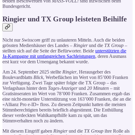
beiden Beschwerden von
MASS-VOLL!
sind inzwischen beim
Bundesgericht.
Ringier und TX Group leisteten Beihilfe
Nicht nur
Swisscom
griff zu unlauteren Mitteln. Auch die beiden
grössten Medienhäuser des Landes –
Ringier
und die
TX Group
–
stellten sich auf die Seite der Befürworter. Beide
unterstützten die
Ja-Kampagne mit umfangreichen Sachleistungen
, deren Ausmass
erst kurz vor dem Urnengang bekannt wurde.
Am 24. September 2025 stellte
Ringier
, Herausgeber des
Boulevardblatts
Blick
, Werbeflächen im Wert von 85’000 Franken
zur Verfügung. Zwei Tage später folgte die TX Group – das
Verlagshaus hinter dem
Tages-Anzeiger
und
20 Minuten
– mit
Gratisinseraten im Wert von 78’000 Franken. Zusammen ergab das
eine nicht-monetäre Unterstützung von 163’000 Franken, die an die
«Allianz Pro e-ID» floss. Zu diesem Zeitpunkt hatten die meisten
Stimmberechtigten bereits brieflich abgestimmt. Die Enthüllung
dieser verdeckten Wahlkampfhilfe kam zu spät, um das
Stimmverhalten noch zu ändern.
Mit diesem Eingriff gaben
Ringier
und die
TX Group
ihre Rolle als