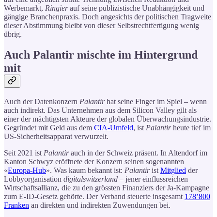
Werbemarkt,
Ringier
auf seine publizistische Unabhängigkeit und
gängige Branchenpraxis. Doch angesichts der politischen Tragweite
dieser Abstimmung bleibt von dieser Selbstrechtfertigung wenig
übrig.
Auch Palantir mischte im Hintergrund
mit
Auch der Datenkonzern
Palantir
hat seine Finger im Spiel – wenn
auch indirekt. Das Unternehmen aus dem Silicon Valley gilt als
einer der mächtigsten Akteure der globalen Überwachungsindustrie.
Gegründet mit Geld aus dem
CIA-Umfeld
, ist
Palantir
heute tief im
US-Sicherheitsapparat verwurzelt.
Seit 2021 ist
Palantir
auch in der Schweiz präsent. In Altendorf im
Kanton Schwyz eröffnete der Konzern seinen sogenannten
«
Europa-Hub
». Was kaum bekannt ist:
Palantir
ist
Mitglied
der
Lobbyorganisation
digitalswitzerland
– jener einflussreichen
Wirtschaftsallianz, die zu den grössten Finanziers der Ja-Kampagne
zum E-ID-Gesetz gehörte. Der Verband steuerte insgesamt
178’800
Franken
an direkten und indirekten Zuwendungen bei.