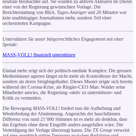
neutrale Beobachter auf. Sie wurden zu aktiven Akteuren im Dienst
einer von der Regierung gewünschten Vorlage. Die
Berichterstattung von
Blick
,
Tages-Anzeiger
und
20 Minuten
war
kein unabhängiger Journalismus mehr, sondern Teil einer
orchestrierten Kampagne.
Unterstützen Sie unser bürgerrechtliches Engagement mit einer
Spende:
MASS-VOLL! finanziell unterstützen
Einmal mehr zeigt sich der politisch-mediale Komplex: Die grossen
Medienhäuser agieren längst nicht mehr als Kontrolleure der Macht,
sondern als deren Steigbügelhalter. Dieses Muster zeigte sich bereits
während der Corona-Krise, als Ringier-CEO Marc Walder seine
Mitarbeiter anwies, die Regierung «aktiv zu unterstützen» und
Kritik zu vermeiden.
Die Bewegung
MASS-VOLL!
fordert nun die Aufhebung und
Wiederholung der Abstimmung. Angesichts der hauchdünnen
Differenz von rund 21’000 Stimmen ist es mehr als denkbar, dass
das Ergebnis ohne diese Eingriffe anders ausgefallen wäre. Die
Verteidigung der Verlage überzeugt kaum. Die
TX Group
verweist
auf eine angeblich strikte Trennung zwischen Redaktion und