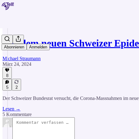
Mit dem neuen Schweizer Epid
Abonnieren
Anmelden
Michael Straumann
März 24, 2024
8
5
2
Der Schweizer Bundesrat versucht, die Corona-Massnahmen im neu
Lesen →
5 Kommentare