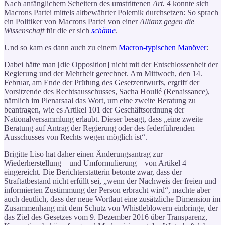
Nach anfänglichem Scheitern des umstrittenen
Art. 4
konnte sich
Macrons Partei mittels altbewährter Polemik durchsetzen: So sprach
ein Politiker von Macrons Partei von einer
Allianz gegen die
Wissenschaft
für die er sich
schäme
.
Und so kam es dann auch zu einem
Macron-typischen Manöver
:
Dabei hätte man [die Opposition] nicht mit der Entschlossenheit der
Regierung und der Mehrheit gerechnet. Am Mittwoch, den 14.
Februar, am Ende der Prüfung des Gesetzentwurfs, ergriff der
Vorsitzende des Rechtsausschusses, Sacha Houlié (Renaissance),
nämlich im Plenarsaal das Wort, um eine zweite Beratung zu
beantragen, wie es Artikel 101 der Geschäftsordnung der
Nationalversammlung erlaubt. Dieser besagt, dass „eine zweite
Beratung auf Antrag der Regierung oder des federführenden
Ausschusses von Rechts wegen möglich ist“.
Brigitte Liso hat daher einen Änderungsantrag zur
Wiederherstellung – und Umformulierung – von Artikel 4
eingereicht. Die Berichterstatterin betonte zwar, dass der
Straftatbestand nicht erfüllt sei, „wenn der Nachweis der freien und
informierten Zustimmung der Person erbracht wird“, machte aber
auch deutlich, dass der neue Wortlaut eine zusätzliche Dimension im
Zusammenhang mit dem Schutz von Whistleblowern einbringe, der
das Ziel des Gesetzes vom 9. Dezember 2016 über Transparenz,