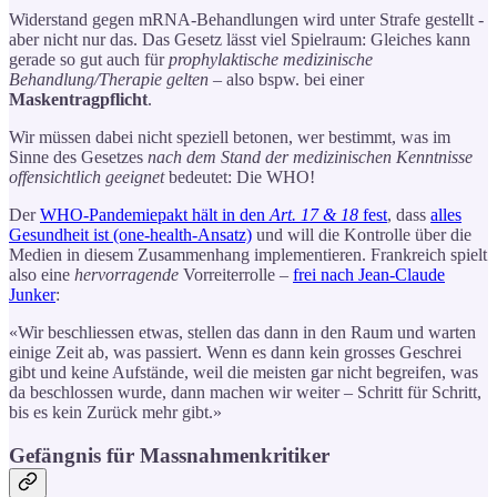
Widerstand gegen mRNA-Behandlungen wird unter Strafe gestellt -
aber nicht nur das. Das Gesetz lässt viel Spielraum: Gleiches kann
gerade so gut auch für
prophylaktische medizinische
Behandlung/Therapie gelten
– also bspw. bei einer
Maskentragpflicht
.
Wir müssen dabei nicht speziell betonen, wer bestimmt, was im
Sinne des Gesetzes
nach dem Stand der medizinischen Kenntnisse
offensichtlich geeignet
bedeutet: Die WHO!
Der
WHO-Pandemiepakt hält in den
Art. 17 & 18
fest
, dass
alles
Gesundheit ist (one-health-Ansatz)
und will die Kontrolle über die
Medien in diesem Zusammenhang implementieren. Frankreich spielt
also eine
hervorragende
Vorreiterrolle –
frei nach Jean-Claude
Junker
:
«Wir beschliessen etwas, stellen das dann in den Raum und warten
einige Zeit ab, was passiert. Wenn es dann kein grosses Geschrei
gibt und keine Aufstände, weil die meisten gar nicht begreifen, was
da beschlossen wurde, dann machen wir weiter – Schritt für Schritt,
bis es kein Zurück mehr gibt.»
Gefängnis für Massnahmenkritiker