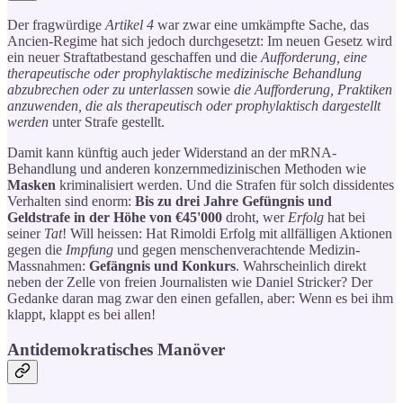
Der fragwürdige
Artikel 4
war zwar eine umkämpfte Sache, das
Ancien-Regime hat sich jedoch durchgesetzt: Im neuen Gesetz wird
ein neuer Straftatbestand geschaffen und die
Aufforderung, eine
therapeutische oder prophylaktische medizinische Behandlung
abzubrechen oder zu unterlassen
sowie
die Aufforderung, Praktiken
anzuwenden, die als therapeutisch oder prophylaktisch dargestellt
werden
unter Strafe gestellt.
Damit kann künftig auch jeder Widerstand an der mRNA-
Behandlung und anderen konzernmedizinischen Methoden wie
Masken
kriminalisiert werden. Und die Strafen für solch dissidentes
Verhalten sind enorm:
Bis zu drei Jahre Gefüngnis und
Geldstrafe in der Höhe von €45'000
droht, wer
Erfolg
hat bei
seiner
Tat
! Will heissen: Hat Rimoldi Erfolg mit allfälligen Aktionen
gegen die
Impfung
und gegen menschenverachtende Medizin-
Massnahmen:
Gefängnis und Konkurs
. Wahrscheinlich direkt
neben der Zelle von freien Journalisten wie Daniel Stricker? Der
Gedanke daran mag zwar den einen gefallen, aber: Wenn es bei ihm
klappt, klappt es bei allen!
Antidemokratisches Manöver