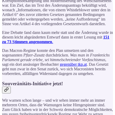
Korruptionsbekämpfung und Modernisierung des Wirtschaftslebens
war. Ein Ziel, das im Text des Änderungsantrags bekräftigt wird,
wonach „Informationen, die von einem Whistleblower unter den in
Artikel 6“ des zuvor zitierten Gesetzes genannten Bedingungen
gemeldet oder weitergegeben werden, „keine Aufforderung“ im
Sinne von Artikel 4 des vorliegenden Gesetzentwurfs darstellen.
Eine Debatte fand dann kaum mehr statt und die Änderung wurde in
diesem leicht abgeänderten Entwurf dann in erster Lesung mit
151
zu 73 Stimmen angenommen
.
Das Macron-Regime konnte den Plan umsetzen und den
sogenannten
Pfizer-Zusatz
durchdrücken.
Was man in Frankreichs
Parlament gerade erlebe, sei himmelschreiender Vorfaschismus
,
sagt ein dort ansässiger Beobachter
gegenüber tkp.at
. Das Gesetzt
geht nun zwar in den Senat zurück, wo sich Macronisten bereits
vorbereiten, allfälligen Widerstand dagegen zu umgehen.
Souveränitäts-Initiative jetzt!
Wir warnen schon lange – und wir sehen immer mehr an immer
mehreren Orten, dass die Warnungen keine Hirngespinster sind.
Zum Glück haben wir in der Schweiz demokratische Möglichkeiten,
uns gegen freiheitsunterdrückende Regime zur Wehr zu setzen.