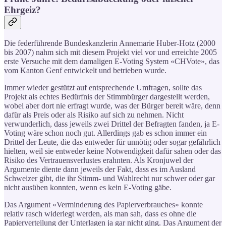
Ehrgeiz?
Die federführende Bundeskanzlerin Annemarie Huber-Hotz (2000
bis 2007) nahm sich mit diesem Projekt viel vor und erreichte 2005
erste Versuche mit dem damaligen E-Voting System «CHVote», das
vom Kanton Genf entwickelt und betrieben wurde.
Immer wieder gestützt auf entsprechende Umfragen, sollte das
Projekt als echtes Bedürfnis der Stimmbürger dargestellt werden,
wobei aber dort nie erfragt wurde, was der Bürger bereit wäre, denn
dafür als Preis oder als Risiko auf sich zu nehmen. Nicht
verwunderlich, dass jeweils zwei Drittel der Befragten fanden, ja E-
Voting wäre schon noch gut. Allerdings gab es schon immer ein
Drittel der Leute, die das entweder für unnötig oder sogar gefährlich
hielten, weil sie entweder keine Notwendigkeit dafür sahen oder das
Risiko des Vertrauensverlustes erahnten. Als Kronjuwel der
Argumente diente dann jeweils der Fakt, dass es im Ausland
Schweizer gibt, die ihr Stimm- und Wahlrecht nur schwer oder gar
nicht ausüben konnten, wenn es kein E-Voting gäbe.
Das Argument «Verminderung des Papierverbrauches» konnte
relativ rasch widerlegt werden, als man sah, dass es ohne die
Papierverteilung der Unterlagen ja gar nicht ging. Das Argument der