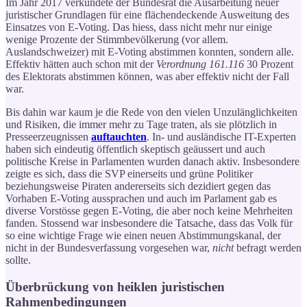
Im Jahr 2017 verkündete der Bundesrat die Ausarbeitung neuer
juristischer Grundlagen für eine flächendeckende Ausweitung des
Einsatzes von E-Voting. Das hiess, dass nicht mehr nur einige
wenige Prozente der Stimmbevölkerung (vor allem.
Auslandschweizer) mit E-Voting abstimmen konnten, sondern alle.
Effektiv hätten auch schon mit der
Verordnung 161.116
30 Prozent
des Elektorats abstimmen können, was aber effektiv nicht der Fall
war.
Bis dahin war kaum je die Rede von den vielen Unzulänglichkeiten
und Risiken, die immer mehr zu Tage traten, als sie plötzlich in
Presseerzeugnissen
auftauchten
. In- und ausländische IT-Experten
haben sich eindeutig öffentlich skeptisch geäussert und auch
politische Kreise in Parlamenten wurden danach aktiv. Insbesondere
zeigte es sich, dass die SVP einerseits und grüne Politiker
beziehungsweise Piraten andererseits sich dezidiert gegen das
Vorhaben E-Voting aussprachen und auch im Parlament gab es
diverse Vorstösse gegen E-Voting, die aber noch keine Mehrheiten
fanden. Stossend war insbesondere die Tatsache, dass das Volk für
so eine wichtige Frage wie einen neuen Abstimmungskanal, der
nicht in der Bundesverfassung vorgesehen war,
nicht
befragt werden
sollte.
Überbrückung von heiklen juristischen
Rahmenbedingungen