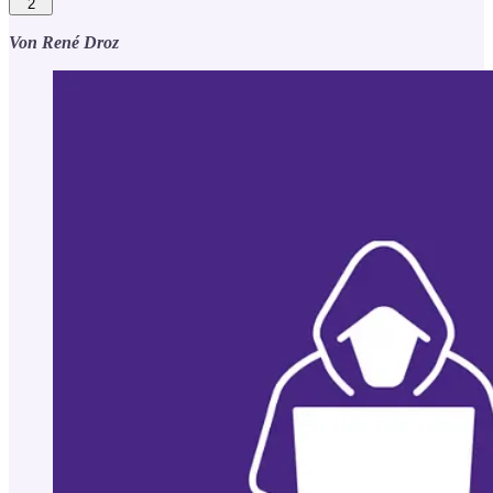
2
Von René Droz