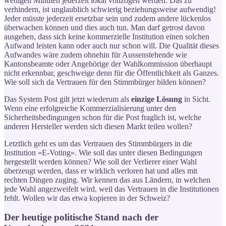
wenigen Minuten jederzeit lokal vollzogen werden. Das zu
verhindern, ist unglaublich schwierig beziehungsweise aufwendig!
Jeder müsste jederzeit ersetzbar sein und zudem andere lückenlos
überwachen können und dies auch tun. Man darf getrost davon
ausgehen, dass sich keine kommerzielle Institution einen solchen
Aufwand leisten kann oder auch nur schon will. Die Qualität dieses
Aufwandes wäre zudem ohnehin für Aussenstehende wie
Kantonsbeamte oder Angehörige der Wahlkommission überhaupt
nicht erkennbar, geschweige denn für die Öffentlichkeit als Ganzes.
Wie soll sich da Vertrauen für den Stimmbürger bilden können?
Das System Post gilt jetzt wiederum als
einzige Lösung
in Sicht.
Wenn eine erfolgreiche Kommerzialisierung unter den
Sicherheitsbedingungen schon für die Post fraglich ist, welche
anderen Hersteller werden sich diesen Markt teilen wollen?
Letztlich geht es um das Vertrauen des Stimmbürgers in die
Institution «E-Voting». Wie soll das unter diesen Bedingungen
hergestellt werden können? Wie soll der Verlierer einer Wahl
überzeugt werden, dass er wirklich verloren hat und alles mit
rechten Dingen zuging. Wir kennen das aus Ländern, in welchen
jede Wahl angezweifelt wird, weil das Vertrauen in die Institutionen
fehlt. Wollen wir das etwa kopieren in der Schweiz?
Der heutige politische Stand nach der