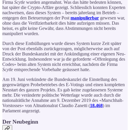
Firma
Scytle
wurden angemahnt. Was das hätte bedeuten können,
hat später die Crypto-Affäre gezeigt. Schliesslich konnten Experten
nachweisen, dass dieses System – bereits jahrelang im Betrieb –
entgegen den Beteuerungen der Post
manipulierbar
gewesen war,
ohne dass die Verifizierbarkeit dies hätte aufzeigen müssen. Das
heisst, es gibt keine Gewähr, dass Abstimmungen nicht bereits
manipuliert wurden.
Durch diese Enthüllungen wurde dieses System kurze Zeit später
von der Post ebenfalls zurückgezogen, möglicherweise auch auf
Druck der Bundeskanzlei mit der Ankündigung einer eigenen Neu-
Entwicklung. Insbesondere war ja die geforderte «Offenlegung des
Codes» beim alten System nicht erreichbar, nachdem die Firma
Scytle
entsprechende Vorbehalte geäussert hatte.
Am 19. Juni verkündete die Bundeskanzlei die Einstellung des
gegenwärtigen Probebetriebes des E-Votings und einen kompletten
Neustart des ganzen Projekts. Es gab keine zugelassenen Systeme
mehr. Die veränderte politische Wetterlage wurde auch durch die
nationalrätliche Annahme am 9. Dezember 2019 des «Marschhalt-
Vorstosses» von Altnationalrat Claudio Zanetti (
18.468
) im
Parlament angezeigt.
Der Neubeginn