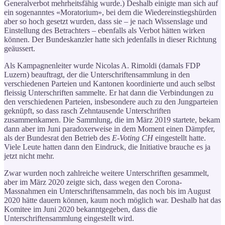
Generalverbot mehrheitsfähig wurde.) Deshalb einigte man sich auf
ein sogenanntes «Moratorium», bei dem die Wiedereinstiegshürden
aber so hoch gesetzt wurden, dass sie – je nach Wissenslage und
Einstellung des Betrachters – ebenfalls als Verbot hätten wirken
können. Der Bundeskanzler hatte sich jedenfalls in dieser Richtung
geäussert.
Als Kampagnenleiter wurde Nicolas A. Rimoldi (damals FDP
Luzern) beauftragt, der die Unterschriftensammlung in den
verschiedenen Parteien und Kantonen koordinierte und auch selbst
fleissig Unterschriften sammelte. Er hat dann die Verbindungen zu
den verschiedenen Parteien, insbesondere auch zu den Jungparteien
geknüpft, so dass rasch Zehntausende Unterschriften
zusammenkamen. Die Sammlung, die im März 2019 startete, bekam
dann aber im Juni paradoxerweise in dem Moment einen Dämpfer,
als der Bundesrat den Betrieb des
E-Voting CH
eingestellt hatte.
Viele Leute hatten dann den Eindruck, die Initiative brauche es ja
jetzt nicht mehr.
Zwar wurden noch zahlreiche weitere Unterschriften gesammelt,
aber im März 2020 zeigte sich, dass wegen den Corona-
Massnahmen ein Unterschriftensammeln, das noch bis im August
2020 hätte dauern können, kaum noch möglich war. Deshalb hat das
Komitee im Juni 2020 bekanntgegeben, dass die
Unterschriftensammlung eingestellt wird.