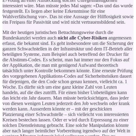
E-Voting an einer Aufdeckung solcher Unregelmässigkeiten
interessiert wäre. Man müsste jedes Mal sagen: «Das und das wurde
festgestellt. Es liegen aber keine Erkenntnisse für eine
Wahlverfälschung vor». Das ist eine Aussage der Hilflosigkeit sowie
ein Freipass für Passivität und wird nicht vertrauensbildend sein.
Mit der heutigen juristischen Betrachtungsweise durch die
Bundeskanzlei werden auch
nicht alle Cyber-Risiken
angemessen
erfasst, die bekannt sind. Es geht insbesondere um die Sicherung der
ganzen Schwachstellen in der Infrastruktur und dem IT-Betrieb aller
beteiligten Systeme, zum Beispiel auch betreffend der Drucker für
die Abstimm-Codes. Es scheint, man hat immer nur den Fokus auf
der Applikation, die man mit genügend Aufwand theoretisch
tatsächlich unter Kontrolle bekommen könnte. Eine erneute Prüfung
des vorgegebenen Applikations-Codes auf Sicherheitsrisiken dauert
für diejenigen, die den Code schon genau kennen, vielleicht ca. 1
Woche. Es dürfte sich um eine ganz kleine Zahl von Leuten
handeln, auf die dies zutrifft. Für einen bisher Unbeteiligten kann
das leicht ein Jahr dauern. Man müsste berücksichtigen, dass jeder
von diesen wenigen Leuten jederzeit den Job wechseln oder krank
werden kann. Ausserdem könnte er – mit der geschickten
Platzierung einer Schwachstelle – sich vielleicht von interessierten
Kreisen bestechen lassen. Oder er wird durch Erpressung zu einer
solchen Dienstleistung gebracht. Eine solche Manipulation könnte
aber nach langer heimlicher Vorbereitung irgendwo auf der Welt in