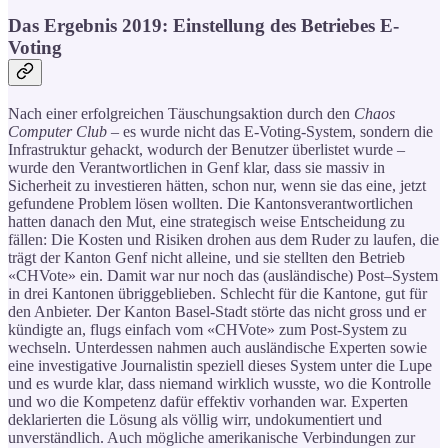
Das Ergebnis 2019: Einstellung des Betriebes E-
Voting
Nach einer erfolgreichen Täuschungsaktion durch den
Chaos
Computer Club
– es wurde nicht das E-Voting-System, sondern die
Infrastruktur gehackt, wodurch der Benutzer überlistet wurde –
wurde den Verantwortlichen in Genf klar, dass sie massiv in
Sicherheit zu investieren hätten, schon nur, wenn sie das eine, jetzt
gefundene Problem lösen wollten. Die Kantonsverantwortlichen
hatten danach den Mut, eine strategisch weise Entscheidung zu
fällen: Die Kosten und Risiken drohen aus dem Ruder zu laufen, die
trägt der Kanton Genf nicht alleine, und sie stellten den Betrieb
«CHVote» ein. Damit war nur noch das (ausländische) Post–System
in drei Kantonen übriggeblieben. Schlecht für die Kantone, gut für
den Anbieter. Der Kanton Basel-Stadt störte das nicht gross und er
kündigte an, flugs einfach vom «CHVote» zum Post-System zu
wechseln. Unterdessen nahmen auch ausländische Experten sowie
eine investigative Journalistin speziell dieses System unter die Lupe
und es wurde klar, dass niemand wirklich wusste, wo die Kontrolle
und wo die Kompetenz dafür effektiv vorhanden war. Experten
deklarierten die Lösung als völlig wirr, undokumentiert und
unverständlich. Auch mögliche amerikanische Verbindungen zur