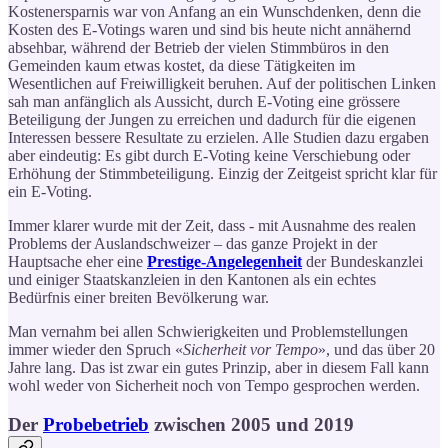
Kostenersparnis war von Anfang an ein Wunschdenken, denn die
Kosten des E-Votings waren und sind bis heute nicht annähernd
absehbar, während der Betrieb der vielen Stimmbüros in den
Gemeinden kaum etwas kostet, da diese Tätigkeiten im
Wesentlichen auf Freiwilligkeit beruhen. Auf der politischen Linken
sah man anfänglich als Aussicht, durch E-Voting eine grössere
Beteiligung der Jungen zu erreichen und dadurch für die eigenen
Interessen bessere Resultate zu erzielen. Alle Studien dazu ergaben
aber eindeutig: Es gibt durch E-Voting keine Verschiebung oder
Erhöhung der Stimmbeteiligung. Einzig der Zeitgeist spricht klar für
ein E-Voting.
Immer klarer wurde mit der Zeit, dass - mit Ausnahme des realen
Problems der Auslandschweizer – das ganze Projekt in der
Hauptsache eher eine
Prestige-Angelegenheit
der Bundeskanzlei
und einiger Staatskanzleien in den Kantonen als ein echtes
Bedürfnis einer breiten Bevölkerung war.
Man vernahm bei allen Schwierigkeiten und Problemstellungen
immer wieder den Spruch «
Sicherheit vor Tempo
», und das über 20
Jahre lang. Das ist zwar ein gutes Prinzip, aber in diesem Fall kann
wohl weder von Sicherheit noch von Tempo gesprochen werden.
Der
Probebetrieb
zwischen 2005 und 2019