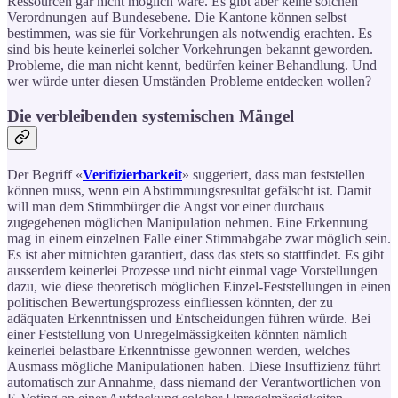
Ressourcen gar nicht möglich wäre. Es gibt aber keine solchen
Verordnungen auf Bundesebene. Die Kantone können selbst
bestimmen, was sie für Vorkehrungen als notwendig erachten. Es
sind bis heute keinerlei solcher Vorkehrungen bekannt geworden.
Probleme, die man nicht kennt, bedürfen keiner Behandlung. Und
wer würde unter diesen Umständen Probleme entdecken wollen?
Die verbleibenden systemischen Mängel
Der Begriff «
Verifizierbarkeit
» suggeriert, dass man feststellen
können muss, wenn ein Abstimmungsresultat gefälscht ist. Damit
will man dem Stimmbürger die Angst vor einer durchaus
zugegebenen möglichen Manipulation nehmen. Eine Erkennung
mag in einem einzelnen Falle einer Stimmabgabe zwar möglich sein.
Es ist aber mitnichten garantiert, dass das stets so stattfindet. Es gibt
ausserdem keinerlei Prozesse und nicht einmal vage Vorstellungen
dazu, wie diese theoretisch möglichen Einzel-Feststellungen in einen
politischen Bewertungsprozess einfliessen könnten, der zu
adäquaten Erkenntnissen und Entscheidungen führen würde. Bei
einer Feststellung von Unregelmässigkeiten könnten nämlich
keinerlei belastbare Erkenntnisse gewonnen werden, welches
Ausmass mögliche Manipulationen haben. Diese Insuffizienz führt
automatisch zur Annahme, dass niemand der Verantwortlichen von