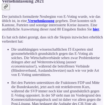
Vernehmlassung 2021
Der juristisch formulierte Neubeginn von E-Voting wurde, wie das
üblich ist, in eine
Vernehmlassung
gegeben. Dort konnten sich
Kantone, Parteien und sonstige interessierte Kreise äussern. Eine
ausführliche Auswertung dieser rund 80 Eingaben finden Sie
hier
.
Es hat sich dabei gezeigt, dass sich die Skepsis inzwischen erheblich
verbreitert hat:
Die unabhängigen wissenschaftlichen IT-Experten sind
grossmehrheitlich grundsätzlich gegen das E-Voting als
solches. Die Wirtschaftsverbände sehen zwar Problemkreise
drängen aber auf Weiterentwicklung (ausser
economiesuisse
!), während die betroffenen Verbände
(Blindenverband, Auslandschweizer) nach wie vor jede Art
von E-Voting unterstützen.
Bei den Parteien unterstützen die Fraktionen FDP und Mitte
die Bundeskanzlei, jetzt auch mit restriktiverem Kurs,
während die SVP immer noch klar und grundsätzlich gegen
E-Voting opponiert. In der SP sieht man im Vordergrund den
Kommerzialisierungsdruck und ist daher vor allem gegen die
Post-Lösung. Man bedauert die Aufgabe des CH-Vote als