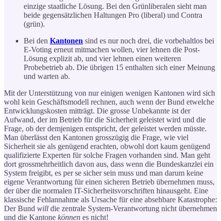
einzige staatliche Lösung. Bei den Grünliberalen sieht man
beide gegensätzlichen Haltungen Pro (liberal) und Contra
(grün).
Bei den
Kantonen
sind es nur noch drei, die vorbehaltlos bei
E-Voting erneut mitmachen wollen, vier lehnen die Post-
Lösung explizit ab, und vier lehnen einen weiteren
Probebetrieb ab. Die übrigen 15 enthalten sich einer Meinung
und warten ab.
Mit der Unterstützung von nur einigen wenigen Kantonen wird sich
wohl kein Geschäftsmodell rechnen, auch wenn der Bund etwelche
Entwicklungskosten mitträgt. Die grosse Unbekannte ist der
Aufwand, der im Betrieb für die Sicherheit geleistet wird und die
Frage, ob der demjenigen entspricht, der geleistet werden müsste.
Man überlässt den Kantonen grosszügig die Frage, wie viel
Sicherheit sie als genügend erachten, obwohl dort kaum genügend
qualifizierte Experten für solche Fragen vorhanden sind. Man geht
dort grossmehrheitlich davon aus, dass wenn die Bundeskanzlei ein
System freigibt, es per se sicher sein muss und man darum keine
eigene Verantwortung für einen sicheren Betrieb übernehmen muss,
der über die normalen IT-Sicherheitsvorschriften hinausgeht. Eine
klassische Fehlannahme als Ursache für eine absehbare Katastrophe:
Der Bund
will
die zentrale System-Verantwortung nicht übernehmen
und die Kantone
können
es nicht!