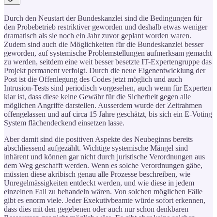
Durch den Neustart der Bundeskanzlei sind die Bedingungen für
den Probebetrieb restriktiver geworden und deshalb etwas weniger
dramatisch als sie noch ein Jahr zuvor geplant worden waren.
Zudem sind auch die Möglichkeiten für die Bundeskanzlei besser
geworden, auf systemische Problemstellungen aufmerksam gemacht
zu werden, seitdem eine weit besser besetzte IT-Expertengruppe das
Projekt permanent verfolgt. Durch die neue Eigenentwicklung der
Post ist die Offenlegung des Codes jetzt möglich und auch
Intrusion-Tests sind periodisch vorgesehen, auch wenn für Experten
klar ist, dass diese keine Gewähr für die Sicherheit gegen alle
möglichen Angriffe darstellen. Ausserdem wurde der Zeitrahmen
offengelassen und auf circa 15 Jahre geschätzt, bis sich ein E-Voting
System flächendeckend einsetzen lasse.
Aber damit sind die positiven Aspekte des Neubeginns bereits
abschliessend aufgezählt. Wichtige systemische Mängel sind
inhärent und können gar nicht durch juristische Verordnungen aus
dem Weg geschafft werden. Wenn es solche Verordnungen gäbe,
müssten diese akribisch genau alle Prozesse beschreiben, wie
Unregelmässigkeiten entdeckt werden, und wie diese in jedem
einzelnen Fall zu behandeln wären. Von solchen möglichen Fälle
gibt es enorm viele. Jeder Exekutivbeamte würde sofort erkennen,
dass dies mit den gegebenen oder auch nur schon denkbaren