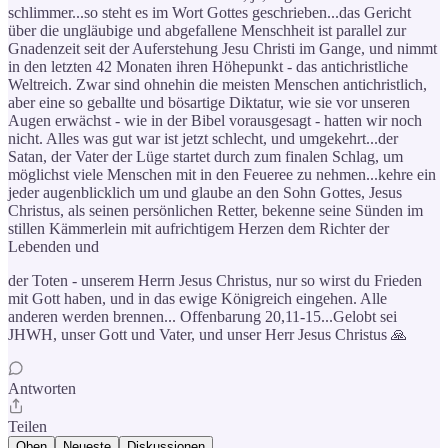
schlimmer...so steht es im Wort Gottes geschrieben...das Gericht
über die ungläubige und abgefallene Menschheit ist parallel zur
Gnadenzeit seit der Auferstehung Jesu Christi im Gange, und nimmt
in den letzten 42 Monaten ihren Höhepunkt - das antichristliche
Weltreich. Zwar sind ohnehin die meisten Menschen antichristlich,
aber eine so geballte und bösartige Diktatur, wie sie vor unseren
Augen erwächst - wie in der Bibel vorausgesagt - hatten wir noch
nicht. Alles was gut war ist jetzt schlecht, und umgekehrt...der
Satan, der Vater der Lüge startet durch zum finalen Schlag, um
möglichst viele Menschen mit in den Feueree zu nehmen...kehre ein
jeder augenblicklich um und glaube an den Sohn Gottes, Jesus
Christus, als seinen persönlichen Retter, bekenne seine Sünden im
stillen Kämmerlein mit aufrichtigem Herzen dem Richter der
Lebenden und
der Toten - unserem Herrn Jesus Christus, nur so wirst du Frieden
mit Gott haben, und in das ewige Königreich eingehen. Alle
anderen werden brennen... Offenbarung 20,11-15...Gelobt sei
JHWH, unser Gott und Vater, und unser Herr Jesus Christus 🙏
Antworten
Teilen
Oben
Neueste
Diskussionen