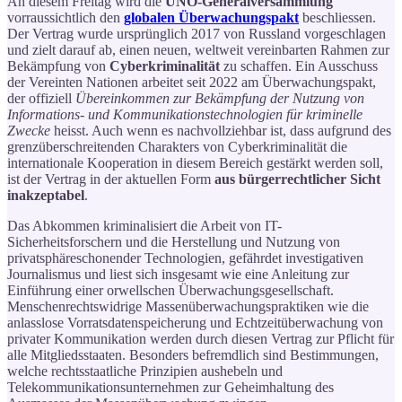
An diesem Freitag wird die
UNO-Generalversammlung
vorraussichtlich den
globalen Überwachungspakt
beschliessen.
Der Vertrag wurde ursprünglich 2017 von Russland vorgeschlagen
und zielt darauf ab, einen neuen, weltweit vereinbarten Rahmen zur
Bekämpfung von
Cyberkriminalität
zu schaffen. Ein Ausschuss
der Vereinten Nationen arbeitet seit 2022 am Überwachungspakt,
der offiziell
Übereinkommen zur Bekämpfung der Nutzung von
Informations- und Kommunikationstechnologien für kriminelle
Zwecke
heisst. Auch wenn es nachvollziehbar ist, dass aufgrund des
grenzüberschreitenden Charakters von Cyberkriminalität die
internationale Kooperation in diesem Bereich gestärkt werden soll,
ist der Vertrag in der aktuellen Form
aus bürgerrechtlicher Sicht
inakzeptabel
.
Das Abkommen kriminalisiert die Arbeit von IT-
Sicherheitsforschern und die Herstellung und Nutzung von
privatsphäreschonender Technologien, gefährdet investigativen
Journalismus und liest sich insgesamt wie eine Anleitung zur
Einführung einer orwellschen Überwachungsgesellschaft.
Menschenrechtswidrige Massenüberwachungspraktiken wie die
anlasslose Vorratsdatenspeicherung und Echtzeitüberwachung von
privater Kommunikation werden durch diesen Vertrag zur Pflicht für
alle Mitgliedsstaaten. Besonders befremdlich sind Bestimmungen,
welche rechtsstaatliche Prinzipien aushebeln und
Telekommunikationsunternehmen zur Geheimhaltung des