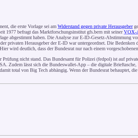
ent, die erste Vorlage sei am
Widerstand gegen private Herausgeber
ge
eit 1977 befragt das Marktforschungsinstitut gfs.bern mit seiner
VOX-A
orlage abgestimmt haben. Die Analyse zur E-ID-Gesetz-Abstimmung von
le der privaten Herausgeber der E-ID war untergeordnet. Die Bedenken 
. Hier wird deutlich, dass der Bundesrat nur nach einem vorgeschobene
er Prüfung nicht stand. Das Bundesamt für Polizei (fedpol) ist auf priv
Zudem lässt sich die Bundeswallet-App – die digitale Brieftasche, in 
amit total von Big Tech abhängig. Wenn der Bundesrat behauptet, die ne