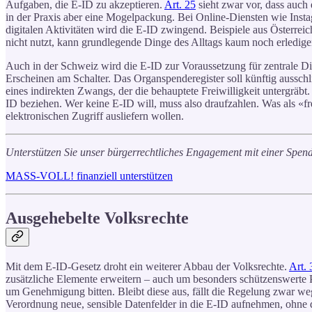
Aufgaben, die E-ID zu akzeptieren.
Art. 25
sieht zwar vor, dass auch
in der Praxis aber eine Mogelpackung. Bei Online-Diensten wie Insta
digitalen Aktivitäten wird die E-ID zwingend. Beispiele aus Österre
nicht nutzt, kann grundlegende Dinge des Alltags kaum noch erledige
Auch in der Schweiz wird die E-ID zur Voraussetzung für zentrale Die
Erscheinen am Schalter. Das Organspenderegister soll künftig ausschl
eines indirekten Zwangs, der die behauptete Freiwilligkeit untergräb
ID beziehen. Wer keine E-ID will, muss also draufzahlen. Was als «fre
elektronischen Zugriff ausliefern wollen.
Unterstützen Sie unser bürgerrechtliches Engagement mit einer Spen
MASS-VOLL! finanziell unterstützen
Ausgehebelte Volksrechte
Mit dem E-ID-Gesetz droht ein weiterer Abbau der Volksrechte.
Art. 
zusätzliche Elemente erweitern – auch um besonders schützenswerte 
um Genehmigung bitten. Bleibt diese aus, fällt die Regelung zwar we
Verordnung neue, sensible Datenfelder in die E-ID aufnehmen, ohne d