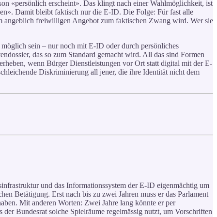
n «persönlich erscheint». Das klingt nach einer Wahlmöglichkeit, ist
. Damit bleibt faktisch nur die E-ID. Die Folge: Für fast alle
vom angeblich freiwilligen Angebot zum faktischen Zwang wird. Wer sie
r möglich sein – nur noch mit E-ID oder durch persönliches
ntendossier, das so zum Standard gemacht wird. All das sind Formen
rheben, wenn Bürger Dienstleistungen vor Ort statt digital mit der E-
hleichende Diskriminierung all jener, die ihre Identität nicht dem
sinfrastruktur und das Informationssystem der E-ID eigenmächtig um
hen Betätigung. Erst nach bis zu zwei Jahren muss er das Parlament
haben. Mit anderen Worten: Zwei Jahre lang könnte er per
 der Bundesrat solche Spielräume regelmässig nutzt, um Vorschriften