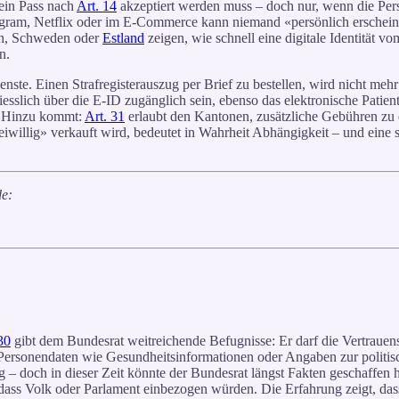
 ein Pass nach
Art. 14
akzeptiert werden muss – doch nur, wenn die Perso
gram, Netflix oder im E-Commerce kann niemand «persönlich erscheinen»
ich, Schweden oder
Estland
zeigen, wie schnell eine digitale Identität 
n.
nste. Einen Strafregisterauszug per Brief zu bestellen, wird nicht meh
iesslich über die E-ID zugänglich sein, ebenso das elektronische Patie
t. Hinzu kommt:
Art. 31
erlaubt den Kantonen, zusätzliche Gebühren zu e
iwillig» verkauft wird, bedeutet in Wahrheit Abhängigkeit – und eine sc
de:
30
gibt dem Bundesrat weitreichende Befugnisse: Er darf die Vertrauen
Personendaten wie Gesundheitsinformationen oder Angaben zur politisc
g – doch in dieser Zeit könnte der Bundesrat längst Fakten geschaffen 
ass Volk oder Parlament einbezogen würden. Die Erfahrung zeigt, dass