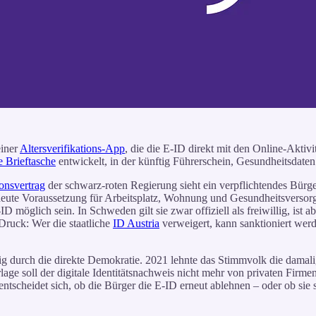
einer
Altersverifikations-App
, die die E-ID direkt mit den Online-Aktiv
le Brieftasche
entwickelt, in der künftig Führerschein, Gesundheitsdaten
onsvertrag
der schwarz-roten Regierung sieht ein verpflichtendes Bürg
 heute Voraussetzung für Arbeitsplatz, Wohnung und Gesundheitsversorgu
möglich sein. In Schweden gilt sie zwar offiziell als freiwillig, ist ab
Druck: Wer die staatliche
ID Austria
verweigert, kann sanktioniert wer
zig durch die direkte Demokratie. 2021 lehnte das Stimmvolk die damal
rlage soll der digitale Identitätsnachweis nicht mehr von privaten Fi
tscheidet sich, ob die Bürger die E-ID erneut ablehnen – oder ob sie 